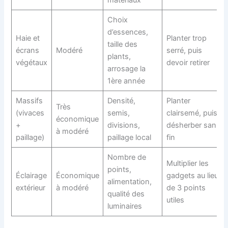
Choix
d’essences,
Haie et
Planter trop
taille des
écrans
Modéré
serré, puis
plants,
végétaux
devoir retirer
arrosage la
1ère année
Massifs
Densité,
Planter
Très
(vivaces
semis,
clairsemé, puis
économique
+
divisions,
désherber sans
à modéré
paillage)
paillage local
fin
Nombre de
Multiplier les
points,
Éclairage
Économique
gadgets au lieu
alimentation,
extérieur
à modéré
de 3 points
qualité des
utiles
luminaires