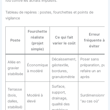
fou contre les achats impulsifs.
Tableau de repères : postes, fourchettes et points de
vigilance
Fourchette
Erreur
réaliste
Ce qui fait
Poste
fréquente à
(projet
varier le coût
éviter
simple)
Décaissement,
Poser sans
Allée en
Économique
géotextile,
préparation, puis
gravier
à modéré
bordures,
refaire un an
stabilisée
granulométrie
après
Surface,
Terrasse
support,
(bois,
Modéré à
Surdimensionner
drainage,
dalles,
élevé
“au cas où”
qualité des
stabilisé)
matériaux