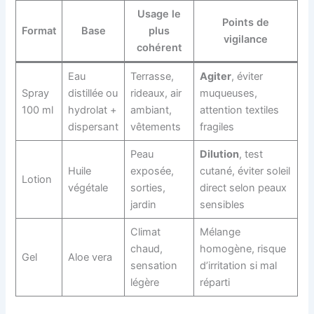
Usage le
Points de
Format
Base
plus
vigilance
cohérent
Eau
Terrasse,
Agiter
, éviter
Spray
distillée ou
rideaux, air
muqueuses,
100 ml
hydrolat +
ambiant,
attention textiles
dispersant
vêtements
fragiles
Peau
Dilution
, test
Huile
exposée,
cutané, éviter soleil
Lotion
végétale
sorties,
direct selon peaux
jardin
sensibles
Climat
Mélange
chaud,
homogène, risque
Gel
Aloe vera
sensation
d’irritation si mal
légère
réparti