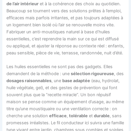
de l’air intérieur
et à la cohérence des choix au quotidien.
Beaucoup se tournent vers des solutions prêtes à l’emploi,
efficaces mais parfois irritantes, et pas toujours adaptées à
un logement bien isolé où l’air se renouvelle moins vite.
Fabriquer un anti-moustiques naturel à base d’huiles
essentielles, c’est reprendre la main sur ce qui est diffusé
ou appliqué, et ajuster la réponse au contexte réel : enfants,
peau sensible, pièce de vie, terrasse, randonnée, nuit d’été.
Les huiles essentielles ne sont pas des gadgets. Elles
demandent de la méthode : une
sélection rigoureuse
, des
dosages raisonnables
, une
base adaptée
(eau, hydrolat,
huile végétale, gel), et des gestes de prévention qui font
souvent plus que la “recette miracle”. Un bon répulsif
maison se pense comme un équipement d’usage, au même
titre qu’une moustiquaire ou une ventilation correcte : on
cherche une solution
efficace
,
tolérable
et
durable
, sans
promesses irréalistes. Le fil conducteur ici suivra une famille
type vivant entre jardin, chambres sous combles et soirées