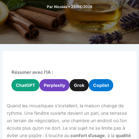
Par
Nicolas
•
23/06/2026
Résumer avec l'IA :
ChatGPT
Perplexity
Grok
Copilot
Quand les moustiques s’installent, la maison change de
rythme. Une fenêtre ouverte devient un pari, une terrasse
un terrain de négociation, une chambre un endroit où l’on
écoute plus qu’on ne dort. Le vrai sujet ne se limite pas à
éviter une piqûre : il touche au
confort d’usage
, à la
qualité