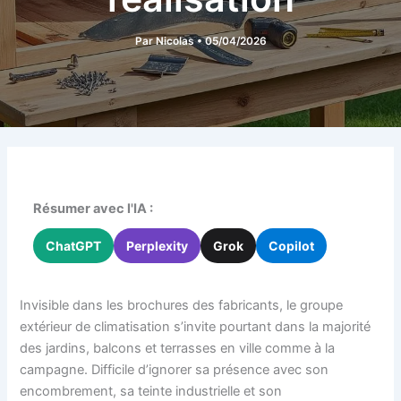
Par
Nicolas
•
05/04/2026
Résumer avec l'IA :
ChatGPT
Perplexity
Grok
Copilot
Invisible dans les brochures des fabricants, le groupe
extérieur de climatisation s’invite pourtant dans la majorité
des jardins, balcons et terrasses en ville comme à la
campagne. Difficile d’ignorer sa présence avec son
encombrement, sa teinte industrielle et son