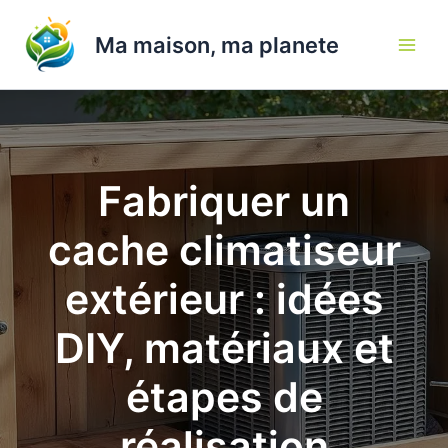
Aller
au
Ma maison, ma planete
contenu
Fabriquer un
cache climatiseur
extérieur : idées
DIY, matériaux et
étapes de
réalisation