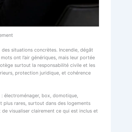
gement
 à des situations concrètes. Incendie, dégât
mots ont l’air génériques, mais leur portée
tège surtout la responsabilité civile et les
érieurs, protection juridique, et cohérence
t : électroménager, box, domotique,
nt plus rares, surtout dans des logements
t de visualiser clairement ce qui est inclus et