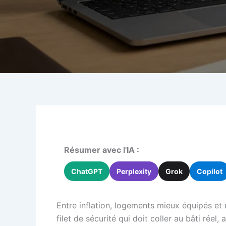
Résumer avec l'IA :
ChatGPT
Perplexity
Grok
Copilot
Entre inflation, logements mieux équipés et m
filet de sécurité qui doit coller au bâti ré