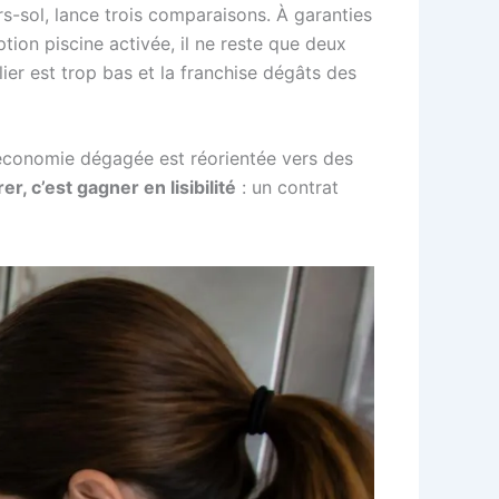
rs-sol, lance trois comparaisons. À garanties
option piscine activée, il ne reste que deux
ier est trop bas et la franchise dégâts des
 l’économie dégagée est réorientée vers des
r, c’est gagner en lisibilité
: un contrat