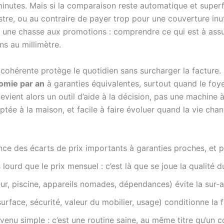
nutes. Mais si la comparaison reste automatique et superfici
istre, ou au contraire de payer trop pour une couverture i
ne chasse aux promotions : comprendre ce qui est à assurer
ns au millimètre.
 cohérente protège le quotidien sans surcharger la facture.
omie par an
à garanties équivalentes, surtout quand le foye
ient alors un outil d’aide à la décision, pas une machine à s
aptée à la maison, et facile à faire évoluer quand la vie cha
ce des écarts de prix importants à garanties proches, et pe
ourd que le prix mensuel : c’est là que se joue la qualité d
eur, piscine, appareils nomades, dépendances) évite la sur
urface, sécurité, valeur du mobilier, usage) conditionne la fi
enu simple : c’est une routine saine, au même titre qu’un co