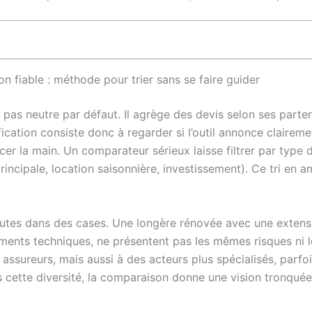
n fiable : méthode pour trier sans se faire guider
pas neutre par défaut. Il agrège des devis selon ses partena
cation consiste donc à regarder si l’outil annonce claireme
er la main. Un comparateur sérieux laisse filtrer par type d
principale, location saisonnière, investissement). Ce tri en
 toutes dans des cases. Une longère rénovée avec une exten
ents techniques, ne présentent pas les mêmes risques ni l
assureurs, mais aussi à des acteurs plus spécialisés, parf
 cette diversité, la comparaison donne une vision tronquée