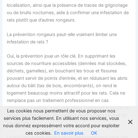
localisation, ainsi que la présence de traces de grignotage
ou de bruits nocturnes, aide à confirmer une infestation de
rats plutôt que d’autres rongeurs.
La prévention rongeurs peut-elle vraiment limiter une
infestation de rats ?
Oui, la prévention joue un rôle clé. En supprimant les
sources de nourriture accessibles (denrées mal stockées,
déchets, gamelles), en bouchant les trous et fissures
pouvant servir de points d’entrée, et en réduisant les abris
autour du bâti (tas de bois, encombrants), on rend le
logement beaucoup moins attractif pour les rats. Cela ne
remplace pas un traitement professionnel en cas
d’infestation avérée, mais cela réduit fortement le risque de
Les cookies nous permettent de vous proposer nos
retour et la fréquence d’apparition de nouvelles crottes de
services plus facilement. En utilisant nos services, vous
rat sèches.
nous donnez expressément votre accord pour exploiter
ces cookies.
En savoir plus
OK
Quand faut-il faire appel à un professionnel pour gérer des