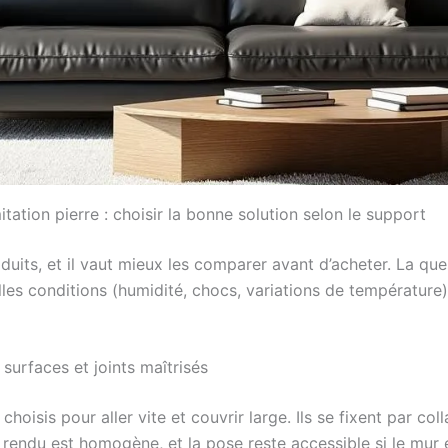
ation pierre : choisir la bonne solution selon le support
uits, et il vaut mieux les comparer avant d’acheter. La que
lles conditions (humidité, chocs, variations de température)
 surfaces et joints maîtrisés
hoisis pour aller vite et couvrir large. Ils se fixent par c
 rendu est homogène, et la pose reste accessible si le mur e