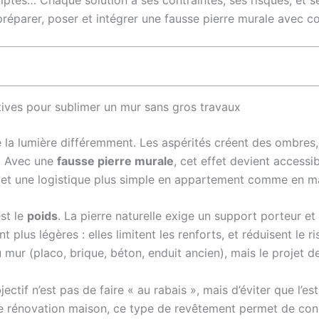
ptés… Chaque solution a ses contraintes, ses risques, et ses
 préparer, poser et intégrer une fausse pierre murale avec 
tives pour sublimer un mur sans gros travaux
pte la lumière différemment. Les aspérités créent des ombre
e. Avec une
fausse pierre murale
, cet effet devient accessi
 et une logistique plus simple en appartement comme en m
est le
poids
. La pierre naturelle exige un support porteur e
t plus légères : elles limitent les renforts, et réduisent le
 mur (placo, brique, béton, enduit ancien), mais le projet dev
bjectif n’est pas de faire « au rabais », mais d’éviter que l’e
une rénovation maison, ce type de revêtement permet de conc