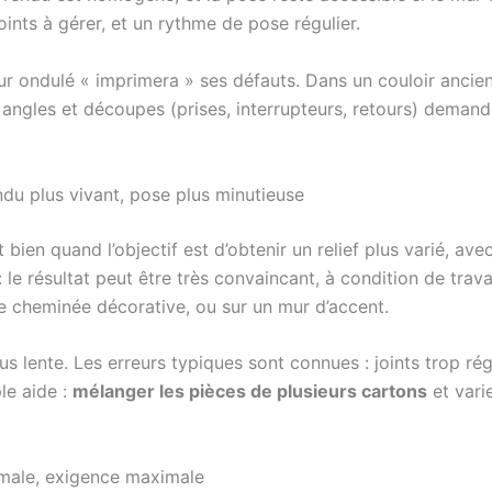
oints à gérer, et un rythme de pose régulier.
ur ondulé « imprimera » ses défauts. Dans un couloir ancien o
s angles et découpes (prises, interrupteurs, retours) dema
ndu plus vivant, pose plus minutieuse
 bien quand l’objectif est d’obtenir un relief plus varié, a
 le résultat peut être très convaincant, à condition de travai
ne cheminée décorative, ou sur un mur d’accent.
us lente. Les erreurs typiques sont connues : joints trop rég
ple aide :
mélanger les pièces de plusieurs cartons
et varie
ximale, exigence maximale