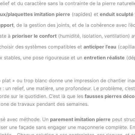
lief et du caractère sans la contrainte de la pierre naturel
x/plaquettes imitation pierre
(rapides) et
enduit sculpté
upport
, de la gestion des joints, et de la cohérence avec l’éc
iste à
prioriser le confort
(humidité, isolation, ventilation) a
t choisir des systèmes compatibles et
anticiper l’eau
(capilla
x stables, une pose rigoureuse et un
entretien réaliste
(dép
plat » ou trop blanc donne une impression de chantier in
re : un relief, une matière, une profondeur. Le problème, c’es
rde sur le quotidien. C’est là que les
fausses pierres déco
n zone de travaux pendant des semaines.
 posé avec méthode. Un
parement imitation pierre
peut struc
loriser une façade sans engager une maçonnerie complète. E