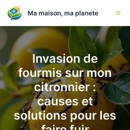
Aller
au
Ma maison, ma planete
contenu
Invasion de
fourmis sur mon
citronnier :
causes et
solutions pour les
faire fuir