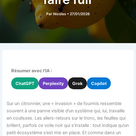
Par
Nicolas
•
27/01/2026
Résumer avec l'IA :
ChatGPT
Perplexity
Grok
Copilot
Sur un citronnier, une « invasion » de fourmis ressemble
souvent à une panne visible d’un système qui, lui, travaille
en coulisses. Les allers-retours sur le tronc, les feuilles qui
brillent, parfois ce voile noir qui s’installe : tout indique qu’un
petit écosystème s’est mis en place. Et comme dans un