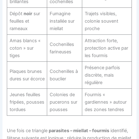
brillantes
cochenilles
Dépôt
noir
sur
Fumagine
Trajets visibles,
feuilles et
installée sur
colonie souvent
rameaux
miellat
proche
Amas blancs «
Attraction forte,
Cochenilles
coton » sur
protection active par
farineuses
tiges
les fourmis
Présence parfois
Plaques brunes
Cochenilles à
discrète, mais
dures sur écorce
bouclier
régulière
Jeunes feuilles
Colonies de
Fourmis «
fripées, pousses
pucerons sur
gardiennes » autour
tordues
pousses
des zones tendres
Une fois ce triangle
parasites – miellat – fourmis
identifié,
l’étape suivante est logique : réduire la production de miellat