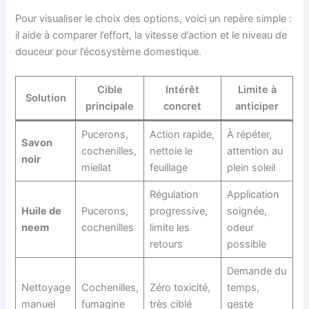
Pour visualiser le choix des options, voici un repère simple :
il aide à comparer l’effort, la vitesse d’action et le niveau de
douceur pour l’écosystème domestique.
Cible
Intérêt
Limite à
Solution
principale
concret
anticiper
Pucerons,
Action rapide,
À répéter,
Savon
cochenilles,
nettoie le
attention au
noir
miellat
feuillage
plein soleil
Régulation
Application
Huile de
Pucerons,
progressive,
soignée,
neem
cochenilles
limite les
odeur
retours
possible
Demande du
Nettoyage
Cochenilles,
Zéro toxicité,
temps,
manuel
fumagine
très ciblé
geste