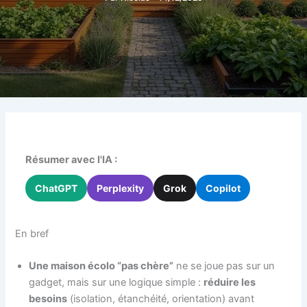
Résumer avec l'IA :
ChatGPT
Perplexity
Grok
Copilot
En bref
Une maison écolo “pas chère”
ne se joue pas sur un
gadget, mais sur une logique simple :
réduire les
besoins
(isolation, étanchéité, orientation) avant