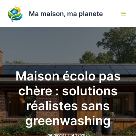
Aller
au
Ma maison, ma planete
contenu
Maison écolo pas
chère : solutions
réalistes sans
greenwashing
Par
Nicolas
•
14/12/2025