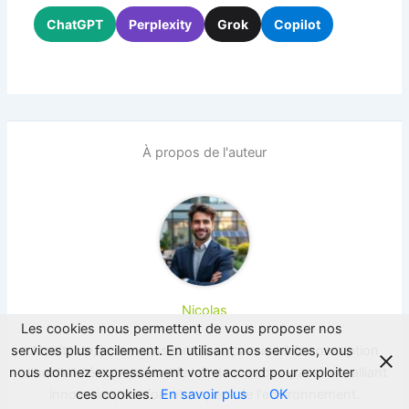
ChatGPT
Perplexity
Grok
Copilot
À propos de l'auteur
Nicolas
Les cookies nous permettent de vous proposer nos
services plus facilement. En utilisant nos services, vous
Architecte, je me consacre avec passion à la conception
nous donnez expressément votre accord pour exploiter
d'habitats écoresponsables et de maisons passives, alliant
ces cookies.
En savoir plus
OK
innovation, confort et respect de l'environnement.