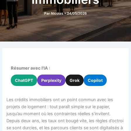
Par
Nicolas
•
24/05/2026
Résumer avec l'IA :
ChatGPT
Perplexity
Grok
Copilot
Les crédits immobiliers ont un point commun avec les
projets de logement : tout paraît simple sur le papier,
jusqu’au moment où les contraintes réelles s’invitent.
Depuis deux ans, les taux ont bougé vite, les règles d’octroi
se sont durcies, et les parcours clients se sont digitalisés à