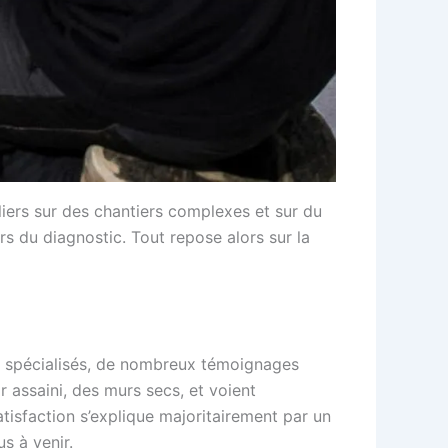
iers sur des chantiers complexes et sur du
ors du diagnostic. Tout repose alors sur la
ms spécialisés, de nombreux témoignages
r assaini, des murs secs, et voient
atisfaction s’explique majoritairement par un
s à venir.