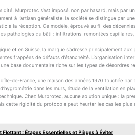
midité, Murprotec s’est imposé, non par hasard, mais par un
irement à l’artisan généraliste, la société se distingue par 
tic à la réception. Ce modèle, éprouvé au fil des décennie
s pathologies du bâti : infiltrations, remontées capillaires
ique et en Suisse, la marque s’adresse principalement aux 
tes frappées de défauts d’étanchéité. L’organisation inter
et une base documentaire riche sur les types de désordres r
d’Île-de-France, une maison des années 1970 touchée par de
 d’hygrométrie dans les murs, étude de la ventilation en pla
echnique. Chez Murprotec, aucune solution unique : la presc
s cette rigidité du protocole peut heurter les cas les plu
 Flottant : Étapes Essentielles et Pièges à Éviter