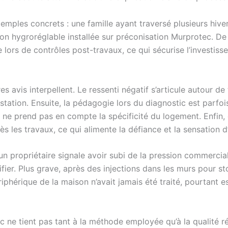
xemples concrets : une famille ayant traversé plusieurs hive
tion hygroréglable installée sur préconisation Murprotec. D
 lors de contrôles post-travaux, ce qui sécurise l’investisse
s avis interpellent. Le ressenti négatif s’articule autour de 
tation. Ensuite, la pédagogie lors du diagnostic est parfois
ne prend pas en compte la spécificité du logement. Enfin, 
ès les travaux, ce qui alimente la défiance et la sensation d
n propriétaire signale avoir subi de la pression commercial
rifier. Plus grave, après des injections dans les murs pour s
riphérique de la maison n’avait jamais été traité, pourtant es
ec ne tient pas tant à la méthode employée qu’à la qualité ré