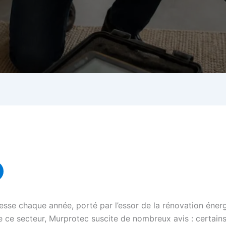
esse chaque année, porté par l’essor de la rénovation énerg
r de ce secteur, Murprotec suscite de nombreux avis : certai