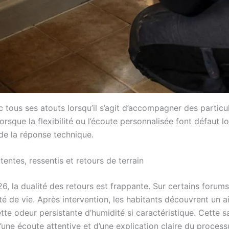
tous ses atouts lorsqu’il s’agit d’accompagner des particul
orsque la flexibilité ou l’écoute personnalisée font défaut l
n de la réponse technique.
tentes, ressentis et retours de terrain
26, la dualité des retours est frappante. Sur certains foru
té de vie. Après intervention, les habitants découvrent un ai
tte odeur persistante d’humidité si caractéristique. Cette s
’une écoute attentive et d’une explication claire du processu