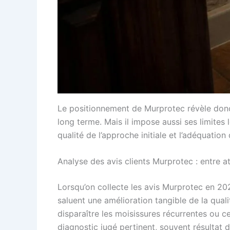
Le positionnement de Murprotec révèle donc 
long terme. Mais il impose aussi ses limites l
qualité de l’approche initiale et l’adéquatio
Analyse des avis clients Murprotec : entre at
Lorsqu’on collecte les avis Murprotec en 20
saluent une amélioration tangible de la quali
disparaître les moisissures récurrentes ou ce
diagnostic jugé pertinent, souvent résultat d