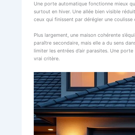
Une porte automatique fonctionne mieux quand
surtout en hiver. Une allée bien visible rédu
ceux qui finissent par dérégler une coulisse 
Plus largement, une maison cohérente s’équi
paraître secondaire, mais elle a du sens da
limiter les entrées d’air parasites. Une porte
vrai critère.