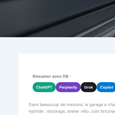
Résumer avec l'IA :
ChatGPT
Perplexity
Grok
Copilot
Dans beaucoup de maisons, le garage a chang
hybride : stockage, atelier vélo, coin bricola