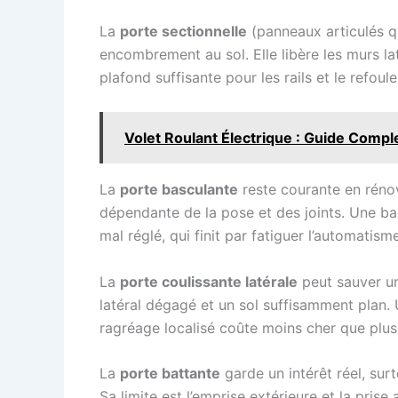
La
porte sectionnelle
(panneaux articulés qu
encombrement au sol. Elle libère les murs l
plafond suffisante pour les rails et le refoul
Volet Roulant Électrique : Guide Comp
La
porte basculante
reste courante en rénova
dépendante de la pose et des joints. Une ba
mal réglé, qui finit par fatiguer l’automatisme
La
porte coulissante latérale
peut sauver un
latéral dégagé et un sol suffisamment plan. 
ragréage localisé coûte moins cher que plu
La
porte battante
garde un intérêt réel, sur
Sa limite est l’emprise extérieure et la prise