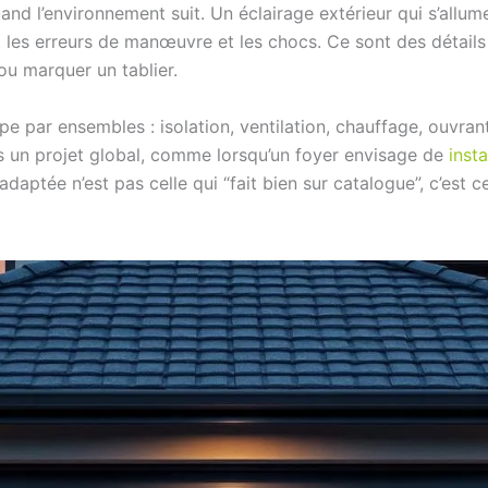
 l’environnement suit. Un éclairage extérieur qui s’allume 
it les erreurs de manœuvre et les chocs. Ce sont des détails 
ou marquer un tablier.
pe par ensembles : isolation, ventilation, chauffage, ouvr
ns un projet global, comme lorsqu’un foyer envisage de
inst
 adaptée n’est pas celle qui “fait bien sur catalogue”, c’est c