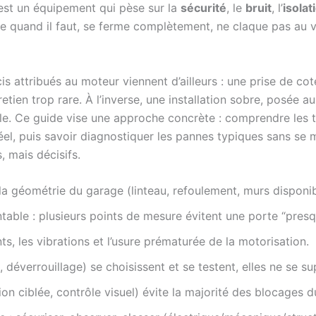
C’est un équipement qui pèse sur la
sécurité
, le
bruit
, l’
isolat
vre quand il faut, se ferme complètement, ne claque pas au v
is attribués au moteur viennent d’ailleurs : une prise de co
tretien trop rare. À l’inverse, une installation sobre, posée a
le. Ce guide vise une approche concrète : comprendre les 
réel, puis savoir diagnostiquer les pannes typiques sans s
 mais décisifs.
a géométrie du garage (linteau, refoulement, murs disponibl
ntable : plusieurs points de mesure évitent une porte “presq
ts, les vibrations et l’usure prématurée de la motorisation.
e, déverrouillage) se choisissent et se testent, elles ne se s
ion ciblée, contrôle visuel) évite la majorité des blocages d