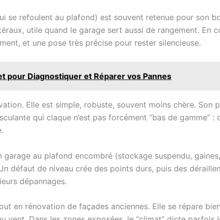
i se refoulent au plafond) est souvent retenue pour son bo
atéraux, utile quand le garage sert aussi de rangement. En 
ement, et une pose très précise pour rester silencieuse.
let pour Diagnostiquer et Réparer vos Pannes
tion. Elle est simple, robuste, souvent moins chère. Son poin
sculante qui claque n’est pas forcément “bas de gamme” : c
.
 garage au plafond encombré (stockage suspendu, gaines, f
Un défaut de niveau crée des points durs, puis des déraill
sieurs dépannages.
tout en rénovation de façades anciennes. Elle se répare bien,
 au vent. Dans les zones exposées, le “climat” dicte parfois l