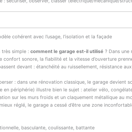
 sécuriser, observer, classer (électrique/mécanique/structu
èle cohérent avec l’usage, l’isolation et la façade
très simple :
comment le garage est-il utilisé
? Dans une m
e confort sonore, la fiabilité et la vitesse d’ouverture pren
assent devant : étanchéité au ruissellement, résistance aux c
sperser : dans une rénovation classique, le garage devient 
e en périphérie) illustre bien le sujet : atelier vélo, congél
sation sur les murs froids et un claquement métallique au m
ieux réglé, le garage a cessé d’être une zone inconfortab
ionnelle, basculante, coulissante, battante