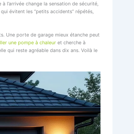
à l’arrivée change la sensation de sécurité,
qui évitent les “petits accidents” répétés,
ants. Une porte de garage mieux étanche peut
aller une pompe à chaleur
et cherche à
elle qui reste agréable dans dix ans. Voilà le