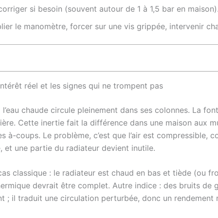
 corriger si besoin (souvent autour de 1 à 1,5 bar en maison)
blier le manomètre, forcer sur une vis grippée, intervenir ch
ntérêt réel et les signes qui ne trompent pas
 l’eau chaude circule pleinement dans ses colonnes. La fon
gulière. Cette inertie fait la différence dans une maison au
s à-coups. Le problème, c’est que l’air est compressible, co
 et une partie du radiateur devient inutile.
lassique : le radiateur est chaud en bas et tiède (ou froid)
ermique devrait être complet. Autre indice : des bruits de ga
 ; il traduit une circulation perturbée, donc un rendement r