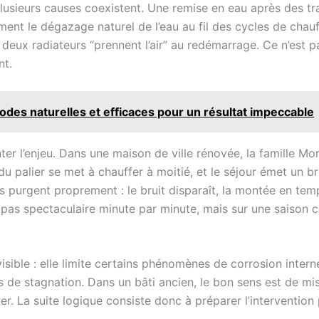
? Plusieurs causes coexistent. Une remise en eau après des t
ement le dégazage naturel de l’eau au fil des cycles de cha
 deux radiateurs “prennent l’air” au redémarrage. Ce n’est pa
nt.
odes naturelles et efficaces pour un résultat impeccable
ter l’enjeu. Dans une maison de ville rénovée, la famille Mo
u palier se met à chauffer à moitié, et le séjour émet un br
s purgent proprement : le bruit disparaît, la montée en te
as spectaculaire minute par minute, mais sur une saison com
isible : elle limite certains phénomènes de corrosion intern
s de stagnation. Dans un bâti ancien, le bon sens est de mi
r. La suite logique consiste donc à préparer l’intervention p