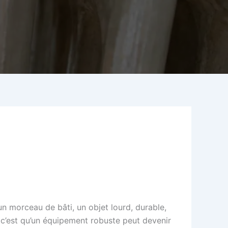
n morceau de bâti, un objet lourd, durable,
 c’est qu’un équipement robuste peut devenir