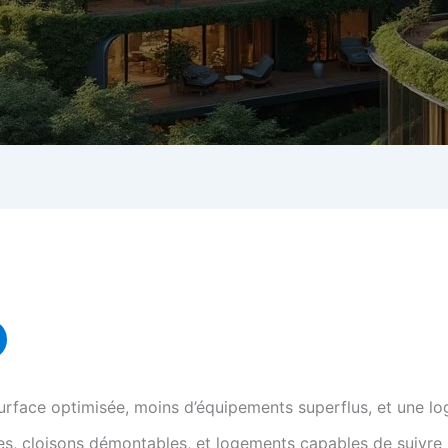
urface optimisée, moins d’équipements superflus, et une log
s, cloisons démontables, et logements capables de suivre 