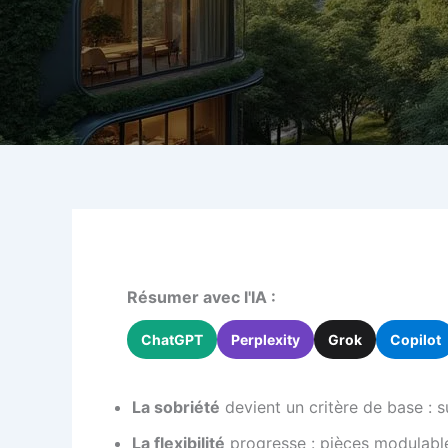
Résumer avec l'IA :
ChatGPT
Perplexity
Grok
Copilot
La sobriété
devient un critère de base : s
La flexibilité
progresse : pièces modulable