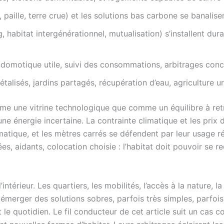
 paille, terre crue) et les solutions bas carbone se banalise
g, habitat intergénérationnel, mutualisation) s’installent du
: domotique utile, suivi des consommations, arbitrages concr
étalisés, jardins partagés, récupération d’eau, agriculture ur
e une vitrine technologique que comme un équilibre à re
ne énergie incertaine. La contrainte climatique et les prix
omatique, et les mètres carrés se défendent par leur usage
es, aidants, colocation choisie : l’habitat doit pouvoir se r
ntérieur. Les quartiers, les mobilités, l’accès à la nature, 
t émerger des solutions sobres, parfois très simples, parfoi
le quotidien. Le fil conducteur de cet article suit un cas c