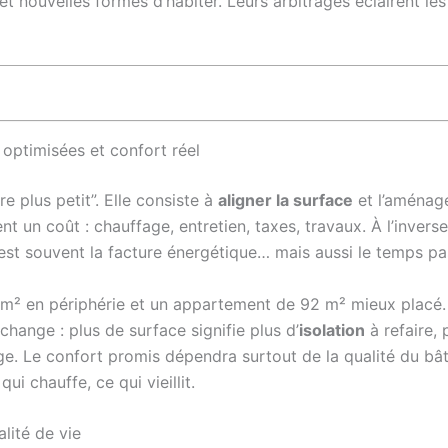
et nouvelles formes d’habiter. Leurs arbitrages éclairent les
 optimisées et confort réel
e plus petit”. Elle consiste à
aligner la surface
et l’aménag
nt un coût : chauffage, entretien, taxes, travaux. À l’inver
c’est souvent la facture énergétique… mais aussi le temps p
 m² en périphérie et un appartement de 92 m² mieux placé. D
change : plus de surface signifie plus d’
isolation
à refaire, 
e. Le confort promis dépendra surtout de la qualité du bât
i chauffe, ce qui vieillit.
alité de vie