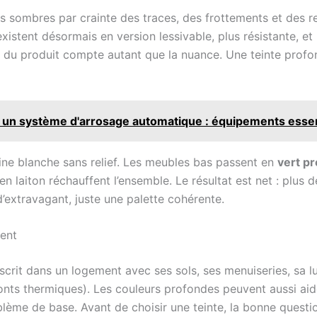
urs sombres par crainte des traces, des frottements et des 
existent désormais en version lessivable, plus résistante, e
ce du produit compte autant que la nuance. Une teinte profo
un système d'arrosage automatique : équipements essenti
sine blanche sans relief. Les meubles bas passent en
vert p
s en laiton réchauffent l’ensemble. Le résultat est net : plus 
d’extravagant, juste une palette cohérente.
ent
inscrit dans un logement avec ses sols, ses menuiseries, sa l
onts thermiques). Les couleurs profondes peuvent aussi ai
blème de base. Avant de choisir une teinte, la bonne question 