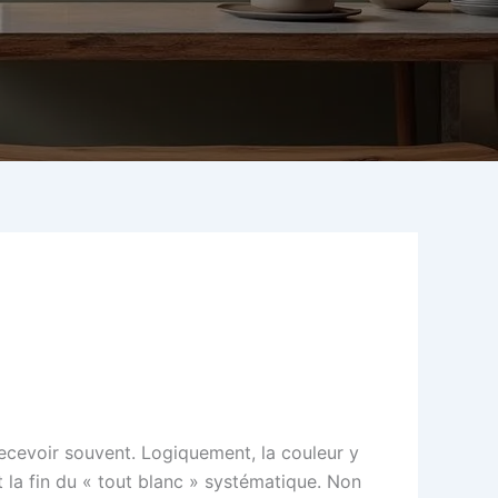
t recevoir souvent. Logiquement, la couleur y
la fin du « tout blanc » systématique. Non