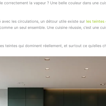
le correctement la vapeur ? Une belle couleur dans une cuis
avec les circulations, un détour utile existe sur
les teintes 
e comme un seul ensemble. Une cuisine réussie, c’est une cui
les teintes qui dominent réellement, et surtout ce qu’elles 