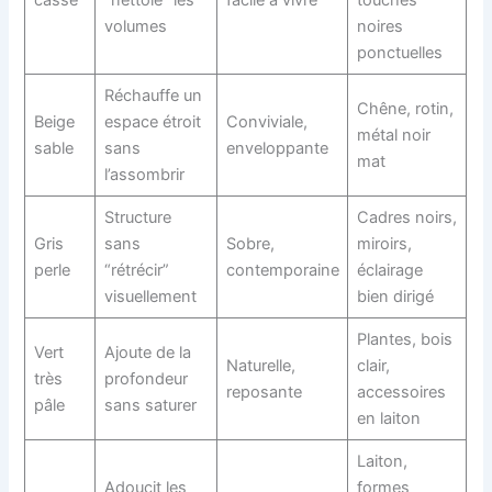
cassé
“nettoie” les
facile à vivre
touches
volumes
noires
ponctuelles
Réchauffe un
Chêne, rotin,
Beige
espace étroit
Conviviale,
métal noir
sable
sans
enveloppante
mat
l’assombrir
Structure
Cadres noirs,
Gris
sans
Sobre,
miroirs,
perle
“rétrécir”
contemporaine
éclairage
visuellement
bien dirigé
Plantes, bois
Vert
Ajoute de la
Naturelle,
clair,
très
profondeur
reposante
accessoires
pâle
sans saturer
en laiton
Laiton,
Adoucit les
formes