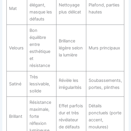
élégant,
Nettoyage
Plafond, parties
Mat
masque les
plus délicat
hautes
défauts
Bon
équilibre
Brillance
entre
Velours
légère selon
Murs principaux
esthétique
la lumière
et
résistance
Très
Révèle les
Soubassements,
Satiné
lessivable,
irrégularités
portes, plinthes
solide
Résistance
Effet parfois
Détails
maximale,
dur et très
ponctuels (porte
Brillant
forte
révélateur
accent,
réflexion
de défauts
moulures)
lumineuse