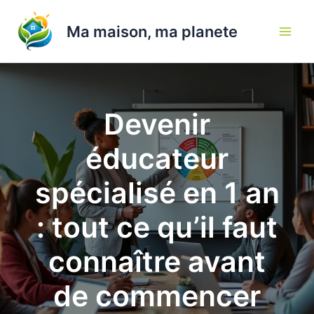
Aller
au
Ma maison, ma planete
contenu
Devenir
éducateur
spécialisé en 1 an
: tout ce qu’il faut
connaître avant
de commencer