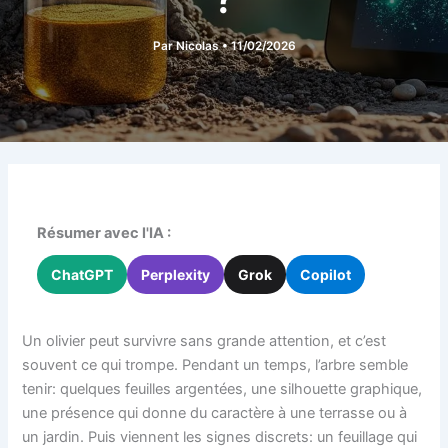
Par
Nicolas
•
11/02/2026
Résumer avec l'IA :
ChatGPT
Perplexity
Grok
Copilot
Un olivier peut survivre sans grande attention, et c’est
souvent ce qui trompe. Pendant un temps, l’arbre semble
tenir: quelques feuilles argentées, une silhouette graphique,
une présence qui donne du caractère à une terrasse ou à
un jardin. Puis viennent les signes discrets: un feuillage qui