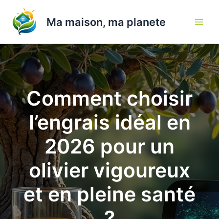
Aller
au
Ma maison, ma planete
contenu
Comment choisir
l’engrais idéal en
2026 pour un
olivier vigoureux
et en pleine santé
?