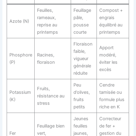
Feuilles,
Feuillage
Compost +
rameaux,
pâle,
engrais
Azote (N)
reprise au
pousse
équilibré au
printemps
courte
printemps
Floraison
Apport
faible,
Phosphore
Racines,
modéré,
vigueur
(P)
floraison
éviter les
générale
excès
réduite
Peu
Cendre
Fruits,
Potassium
d’olives,
tamisée ou
résistance au
(K)
fruits
formule plus
stress
petits
riche en K
Jeunes
Correcteur
Feuillage bien
feuilles
de fer +
Fer
vert,
jaunes,
gestion du