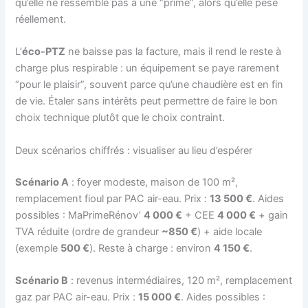
qu’elle ne ressemble pas à une “prime”, alors qu’elle pèse
réellement.
L’
éco-PTZ
ne baisse pas la facture, mais il rend le reste à
charge plus respirable : un équipement se paye rarement
“pour le plaisir”, souvent parce qu’une chaudière est en fin
de vie. Étaler sans intérêts peut permettre de faire le bon
choix technique plutôt que le choix contraint.
Deux scénarios chiffrés : visualiser au lieu d’espérer
Scénario A
: foyer modeste, maison de 100 m²,
remplacement fioul par PAC air-eau. Prix :
13 500 €
. Aides
possibles : MaPrimeRénov’
4 000 €
+ CEE
4 000 €
+ gain
TVA réduite (ordre de grandeur
~850 €
) + aide locale
(exemple
500 €
). Reste à charge : environ
4 150 €
.
Scénario B
: revenus intermédiaires, 120 m², remplacement
gaz par PAC air-eau. Prix :
15 000 €
. Aides possibles :