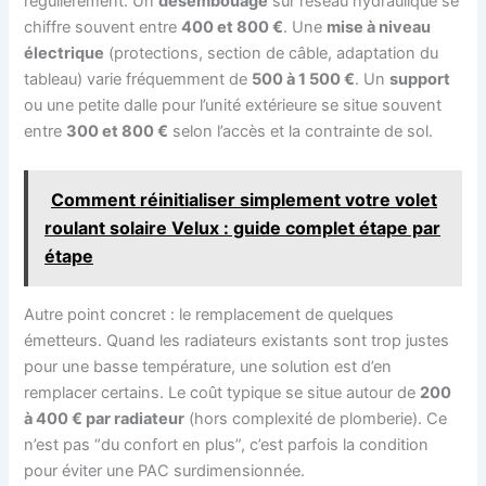
régulièrement. Un
désembouage
sur réseau hydraulique se
chiffre souvent entre
400 et 800 €
. Une
mise à niveau
électrique
(protections, section de câble, adaptation du
tableau) varie fréquemment de
500 à 1 500 €
. Un
support
ou une petite dalle pour l’unité extérieure se situe souvent
entre
300 et 800 €
selon l’accès et la contrainte de sol.
Comment réinitialiser simplement votre volet
roulant solaire Velux : guide complet étape par
étape
Autre point concret : le remplacement de quelques
émetteurs. Quand les radiateurs existants sont trop justes
pour une basse température, une solution est d’en
remplacer certains. Le coût typique se situe autour de
200
à 400 € par radiateur
(hors complexité de plomberie). Ce
n’est pas “du confort en plus”, c’est parfois la condition
pour éviter une PAC surdimensionnée.