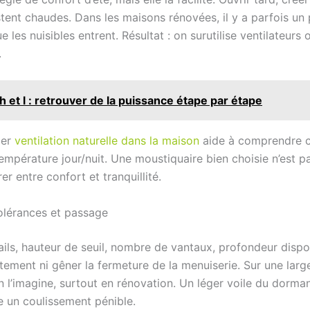
ent chaudes. Dans les maisons rénovées, il y a parfois un p
e les nuisibles entrent. Résultat : on surutilise ventilateurs
.
et l : retrouver de la puissance étape par étape
ier
ventilation naturelle dans la maison
aide à comprendre co
 température jour/nuit. Une moustiquaire bien choisie n’est p
rer entre confort et tranquillité.
 tolérances et passage
rails, hauteur de seuil, nombre de vantaux, profondeur disp
ttement ni gêner la fermeture de la menuiserie. Sur une larg
n l’imagine, surtout en rénovation. Un léger voile du dorman
e un coulissement pénible.