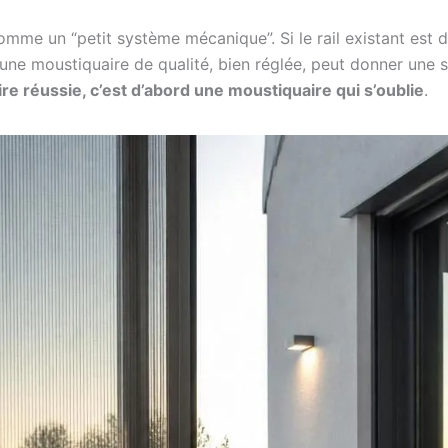
omme un “petit système mécanique”. Si le rail existant est d
, une moustiquaire de qualité, bien réglée, peut donner une 
e réussie, c’est d’abord une moustiquaire qui s’oublie
.