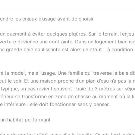
endre les enjeux d’usage avant de choisir
iquement à éviter quelques piqûres. Sur le terrain, l’enjeu 
verture devienne une contrainte. Dans un logement bien isolé
Une grande baie coulissante est alors un atout… à condition q
à la mode”, mais l’usage. Une famille qui traverse la baie d
ut le soir. Et une maison proche d’un plan d’eau n’a pas l
ypique, un cas revient souvent : baie de 3 mètres sur séjou
intérieur se transforme en zone de chasse au moment où la l
ntérieure : elle doit fonctionner sans y penser.
 un habitat performant
e de confort d’été, mais elle la facilite. Ouvrir tard, créer 