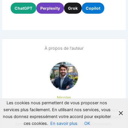
ChatGPT
Perplexity
Grok
Copilot
À propos de l'auteur
Nicolas
Les cookies nous permettent de vous proposer nos
services plus facilement. En utilisant nos services, vous
Architecte, je me consacre avec passion à la conception
nous donnez expressément votre accord pour exploiter
d'habitats écoresponsables et de maisons passives, alliant
ces cookies.
En savoir plus
OK
innovation, confort et respect de l'environnement.