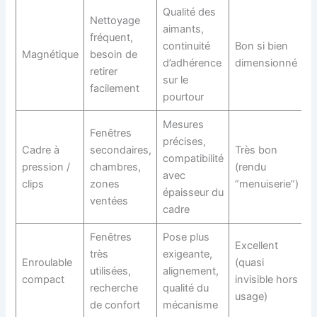
Qualité des
Nettoyage
aimants,
fréquent,
continuité
Bon si bien
Magnétique
besoin de
d’adhérence
dimensionné
retirer
sur le
facilement
pourtour
Mesures
Fenêtres
précises,
Cadre à
secondaires,
Très bon
compatibilité
pression /
chambres,
(rendu
avec
clips
zones
“menuiserie”)
épaisseur du
ventées
cadre
Fenêtres
Pose plus
Excellent
très
exigeante,
Enroulable
(quasi
utilisées,
alignement,
compact
invisible hors
recherche
qualité du
usage)
de confort
mécanisme