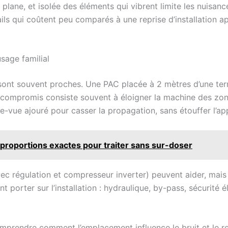
plane, et isolée des éléments qui vibrent limite les nuisance
ails qui coûtent peu comparés à une reprise d’installation 
usage familial
 sont souvent proches. Une PAC placée à 2 mètres d’une terr
n compromis consiste souvent à éloigner la machine des zone
se-vue ajouré pour casser la propagation, sans étouffer l’app
 : proportions exactes pour traiter sans sur-doser
ec régulation et compresseur inverter) peuvent aider, mais
 porter sur l’installation : hydraulique, by-pass, sécurité é
 comprendre comment l’emplacement influence le bruit et le 