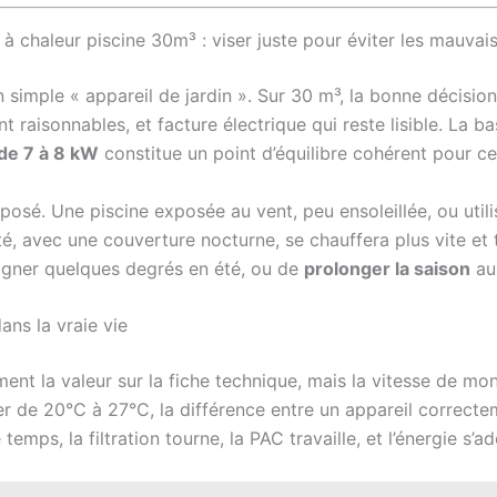
chaleur piscine 30m³ : viser juste pour éviter les mauvais
simple « appareil de jardin ». Sur 30 m³, la bonne décision
raisonnables, et facture électrique qui reste lisible. La bas
de 7 à 8 kW
constitue un point d’équilibre cohérent pour c
t posé. Une piscine exposée au vent, peu ensoleillée, ou uti
rité, avec une couverture nocturne, se chauffera plus vite e
 gagner quelques degrés en été, ou de
prolonger la saison
au 
ns la vraie vie
ement la valeur sur la fiche technique, mais la vitesse de 
ser de 20°C à 27°C, la différence entre un appareil correc
mps, la filtration tourne, la PAC travaille, et l’énergie s’ad