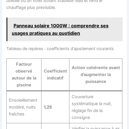
utilisée ou un volet isolant stabilise l’eau et rend le
chauffage plus prévisible.
Panneau solaire 1000W : comprendre ses
usages pratiques au quotidien
Tableau de repères : coefficients d’ajustement courants
Facteur
Action cohérente avant
observé
Coefficient
d’augmenter la
autour de la
indicatif
puissance
piscine
Couverture
Ensoleillement
systématique la nuit,
modéré, nuits
1,25
réglage fin de la
fraîches
consigne
Vérifier la puissance à air