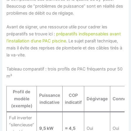
Beaucoup de “problèmes de puissance” sont en réalité des
problèmes de débit ou de réglage.
Avant de signer, une ressource utile pour cadrer les
préparatifs se trouve ici :
préparatifs indispensables avant
l’installation d’une PAC piscine
. Le sujet paraît technique,
mais il évite des reprises de plomberie et des câbles tirés à
la va-vite.
Tableau comparatif : trois profils de PAC fréquents pour 50
m³
Profil de
Puissance
COP
modèle
Dégivrage
Connecti
indicative
indicatif
(exemple)
Full inverter
“silencieuse”
9,5 kW
≈ 4,5
Oui
Oui