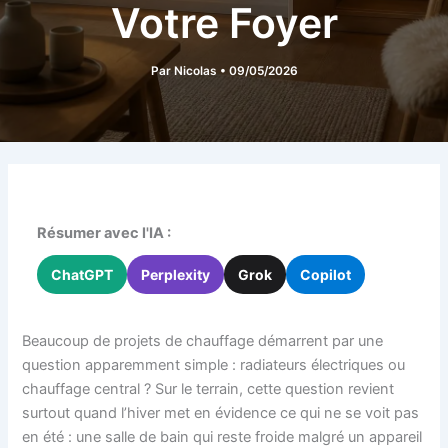
Votre Foyer
Par
Nicolas
•
09/05/2026
Résumer avec l'IA :
ChatGPT
Perplexity
Grok
Copilot
Beaucoup de projets de chauffage démarrent par une
question apparemment simple : radiateurs électriques ou
chauffage central ? Sur le terrain, cette question revient
surtout quand l’hiver met en évidence ce qui ne se voit pas
en été : une salle de bain qui reste froide malgré un appareil