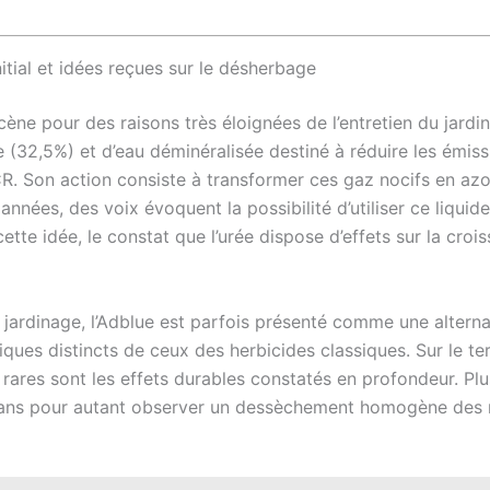
tial et idées reçues sur le désherbage
scène pour des raisons très éloignées de l’entretien du jardin
e (32,5%) et d’eau déminéralisée destiné à réduire les émis
. Son action consiste à transformer ces gaz nocifs en azot
années, des voix évoquent la possibilité d’utiliser ce liqu
cette idée, le constat que l’urée dispose d’effets sur la cro
 jardinage, l’Adblue est parfois présenté comme une alterna
iques distincts de ceux des herbicides classiques. Sur le te
rares sont les effets durables constatés en profondeur. Plu
sans pour autant observer un dessèchement homogène des rac