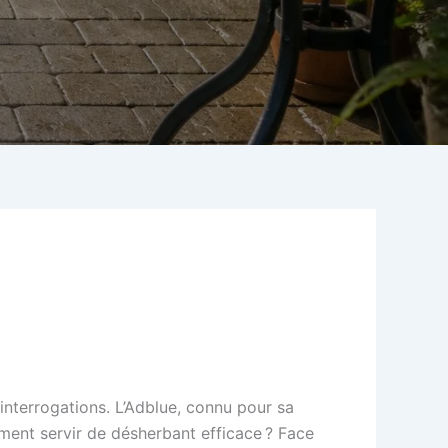
interrogations. L’Adblue, connu pour sa
lement servir de désherbant efficace ? Face