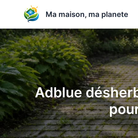
Aller
au
Ma maison, ma planete
contenu
Adblue désherba
pour