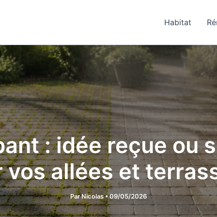
Habitat
Ré
nt : idée reçue ou s
 vos allées et terras
Par
Nicolas
•
09/05/2026