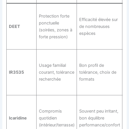
Pr
Protection forte
je
Efficacité élevée sur
ponctuelle
en
DEET
de nombreuses
(soirées, zones à
at
espèces
forte pression)
pl
te
T
va
Usage familial
Bon profil de
la
IR3535
courant, tolérance
tolérance, choix de
fo
recherchée
formats
ap
so
Pr
pa
Compromis
Souvent peu irritant,
co
Icaridine
quotidien
bon équilibre
pr
(intérieur/terrasse)
performance/confort
ré