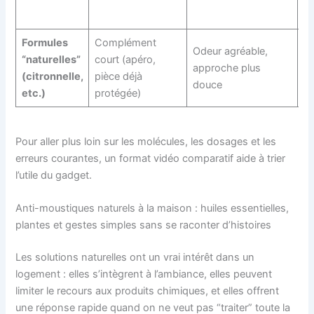
né
Formules
Complément
Te
Odeur agréable,
“naturelles”
court (apéro,
né
approche plus
(citronnelle,
pièce déjà
ré
douce
etc.)
protégée)
fr
Pour aller plus loin sur les molécules, les dosages et les
erreurs courantes, un format vidéo comparatif aide à trier
l’utile du gadget.
Anti-moustiques naturels à la maison : huiles essentielles,
plantes et gestes simples sans se raconter d’histoires
Les solutions naturelles ont un vrai intérêt dans un
logement : elles s’intègrent à l’ambiance, elles peuvent
limiter le recours aux produits chimiques, et elles offrent
une réponse rapide quand on ne veut pas “traiter” toute la