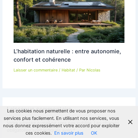
L’habitation naturelle : entre autonomie,
confort et cohérence
Laisser un commentaire
/
Habitat
/ Par
Nicolas
Laisser un commentaire
Les cookies nous permettent de vous proposer nos
services plus facilement. En utilisant nos services, vous
Votre adresse e-mail ne sera pas publiée.
Les champs
nous donnez expressément votre accord pour exploiter
obligatoires sont indiqués avec
*
ces cookies.
En savoir plus
OK