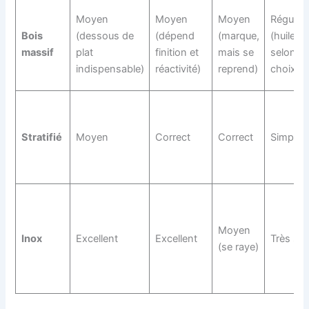
Moyen
Moyen
Moyen
Régulier
Bois
(dessous de
(dépend
(marque,
(huile/v
massif
plat
finition et
mais se
selon
indispensable)
réactivité)
reprend)
choix)
Stratifié
Moyen
Correct
Correct
Simple
Moyen
Inox
Excellent
Excellent
Très sim
(se raye)