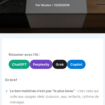
Par
Nicolas
•
10/05/2026
Résumer avec l'IA :
ChatGPT
Perplexity
Grok
Copilot
En bref
Le bon matériau n’est pas “le plus beau”
: c’est celui qui
colle aux usages réels (cuisson, eau, enfants, rythme de
ménage).