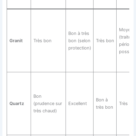
Moyen
Bon à très
(traitem
Granit
Très bon
bon (selon
Très bon
périodi
protection)
possible
Bon
Bon à
Quartz
(prudence sur
Excellent
Très sim
très bon
très chaud)