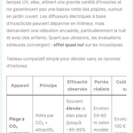
lampes UV, elles, attirent une grande variété d’insectes et
ne garantissent pas une baisse nette des piqûres, surtout
en jardin ouvert. Les diffuseurs électriques à base
d’insecticide peuvent dépanner en intérieur, mais
demandent une utilisation encadrée, particulièrement la nuit
et avec des enfants. Quant aux ultrasons, les évaluations
sérieuses convergent :
effet quasi nul
sur les moustiques.
Tableau comparatif simple pour décider sans se raconter
d’histoires
Efficacité
Portée
Coût su
Appareil
Principe
observée
réaliste
sais
Souvent
élevée
si
Environ
Attire par
bien placé
50–60
Piège à
Environ 
CO₂ +
(jusqu’à
m selon
CO₂
100 € de
attractifs,
~85–95%
modèle