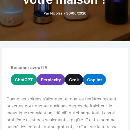
Par
Nicolas
•
30/06/2026
Résumer avec l'IA :
ChatGPT
Perplexity
Grok
Copilot
Quand les soirées s’allongent et que les fenêtres restent
ouvertes pour gagner quelques degrés de fraîcheur, le
moustique redevient un “détail” qui change tout. Le vrai
problème n’est pas seulement la piqûre. C’est le sommeil
haché, les enfants qui se grattent, le dîner sur la terrasse