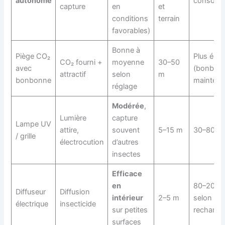
autonome
consomm
capture
en
et
conditions
terrain
favorables)
Bonne à
Piège CO₂
Plus élev
CO₂ fourni +
moyenne
30–50
avec
(bonbon
attractif
selon
m
bonbonne
maintena
réglage
Modérée
,
Lumière
capture
Lampe UV
attire,
souvent
5–15 m
30–80 €
/ grille
électrocution
d’autres
insectes
Efficace
en
80–200 
Diffuseur
Diffusion
intérieur
2–5 m
selon
électrique
insecticide
sur petites
recharge
surfaces