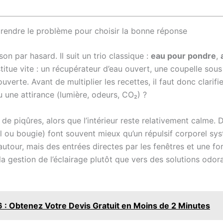
prendre le problème pour choisir la bonne réponse
 par hasard. Il suit un trio classique :
eau pour pondre
,
titue vite : un récupérateur d’eau ouvert, une coupelle sous
rte. Avant de multiplier les recettes, il faut donc clarifier
u une attirance (lumière, odeurs, CO₂) ?
 de piqûres, alors que l’intérieur reste relativement calme.
al ou bougie) font souvent mieux qu’un répulsif corporel sy
utour, mais des entrées directes par les fenêtres et une fort
la gestion de l’éclairage plutôt que vers des solutions odo
: Obtenez Votre Devis Gratuit en Moins de 2 Minutes