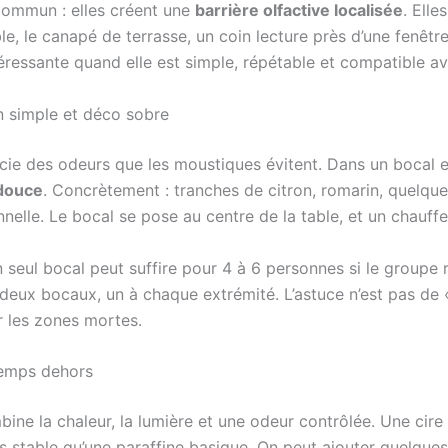
commun : elles créent une
barrière olfactive localisée
. Elle
ble, le canapé de terrasse, un coin lecture près d’une fenêt
téressante quand elle est simple, répétable et compatible av
n simple et déco sobre
ocie des odeurs que les moustiques évitent. Dans un bocal en
douce
. Concrètement : tranches de citron, romarin, quelque
nnelle. Le bocal se pose au centre de la table, et un chauff
n seul bocal peut suffire pour 4 à 6 personnes si le groupe 
 deux bocaux, un à chaque extrémité. L’astuce n’est pas de «
r les zones mortes.
gtemps dehors
bine la chaleur, la lumière et une odeur contrôlée. Une ci
 stable qu’une paraffine basique. On peut ajouter quelques g