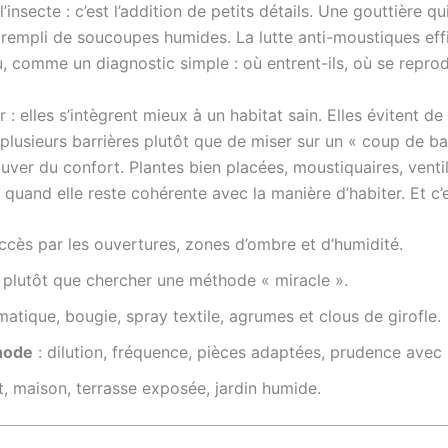
nsecte : c’est l’addition de petits détails. Une gouttière qui
n rempli de soucoupes humides. La lutte anti-moustiques ef
, comme un diagnostic simple : où entrent-ils, où se reprodui
: elles s’intègrent mieux à un habitat sain. Elles évitent de sa
lusieurs barrières plutôt que de miser sur un « coup de bagu
uver du confort. Plantes bien placées, moustiquaires, ventil
quand elle reste cohérente avec la manière d’habiter. Et c’es
ccès par les ouvertures, zones d’ombre et d’humidité.
plutôt que chercher une méthode « miracle ».
atique, bougie, spray textile, agrumes et clous de girofle.
thode
: dilution, fréquence, pièces adaptées, prudence avec 
, maison, terrasse exposée, jardin humide.