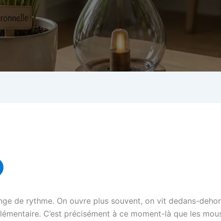
ange de rythme. On ouvre plus souvent, on vit dedans-dehor
pplémentaire. C’est précisément à ce moment-là que les mous