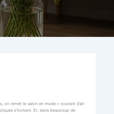
s, on remet le salon en mode « courant d’air
tiques s’invitent. Et, dans beaucoup de