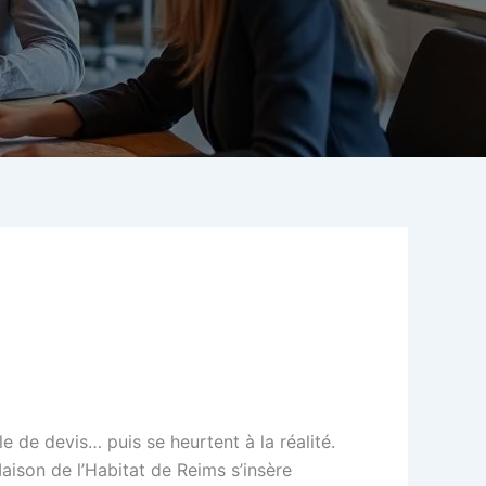
 de devis… puis se heurtent à la réalité.
Maison de l’Habitat de Reims s’insère