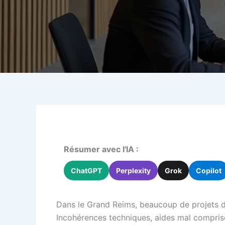
Résumer avec l'IA :
ChatGPT
Perplexity
Grok
Copilot
Dans le Grand Reims, beaucoup de projets de
Incohérences techniques, aides mal comprises