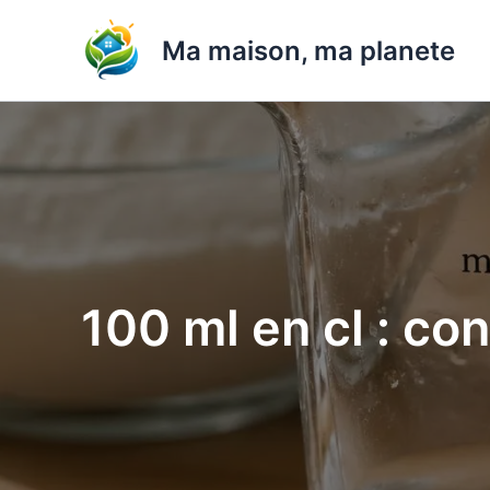
Aller
au
Ma maison, ma planete
contenu
100 ml en cl : co