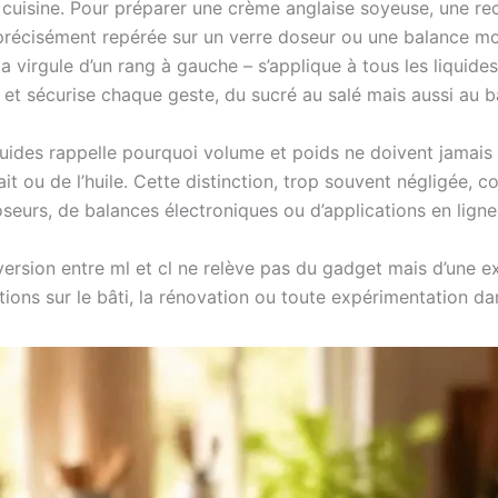
 cuisine. Pour préparer une crème anglaise soyeuse, une rec
n précisément repérée sur un verre doseur ou une balance 
 virgule d’un rang à gauche – s’applique à tous les liquides ut
t sécurise chaque geste, du sucré au salé mais aussi au bar
iquides rappelle pourquoi volume et poids ne doivent jamais 
it ou de l’huile. Cette distinction, trop souvent négligée, 
doseurs, de balances électroniques ou d’applications en ligne
ersion entre ml et cl ne relève pas du gadget mais d’une e
tions sur le bâti, la rénovation ou toute expérimentation da