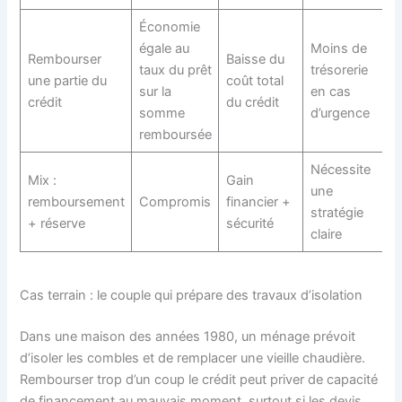
Économie
égale au
Moins de
Rembourser
Baisse du
taux du prêt
trésorerie
une partie du
coût total
sur la
en cas
crédit
du crédit
somme
d’urgence
remboursée
Nécessite
Mix :
Gain
une
remboursement
Compromis
financier +
stratégie
+ réserve
sécurité
claire
Cas terrain : le couple qui prépare des travaux d’isolation
Dans une maison des années 1980, un ménage prévoit
d’isoler les combles et de remplacer une vieille chaudière.
Rembourser trop d’un coup le crédit peut priver de capacité
de financement au mauvais moment, surtout si les devis